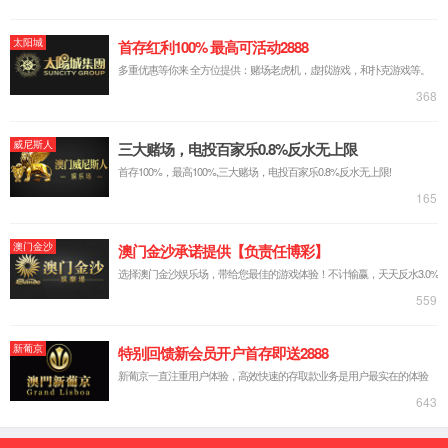
造价天地
文件规范
预算之舟使用说明
CAD安装说明
新定额解析
预算之舟2018清单视频
预算之舟2018清单视频
2021-07-20
查看详情
预算之舟2018定额视频
预算之舟2018定额视频
2021-07-20
查看详情
预算之舟2018程序包