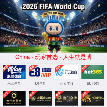
欢迎光临4008云顶集团官方网站！
设为首页
|
加入收藏
网站首页
走进云顶4008集团官网
云顶4008集团官网简介
企业文化
资质荣誉
发展历程
企业
产品
解决方案
智慧工地
BIM技术应用
工程造价
工程施工
造价咨询管理
新闻资讯
云顶4008集团官网动态
行业动态
经典案例
鲁班BIM系统
BIM项目咨询
BIM技术培训
人才招聘
人才理念
招聘信息
下载中心
云顶4008集团官网
鲁班软件
造价天地
联系我们

网站首页