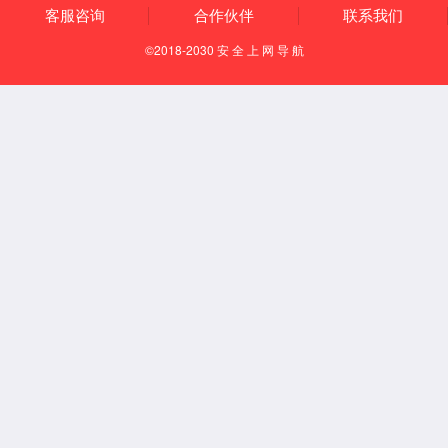
预算之舟2018程序包
2021-07-20
查看详情
云顶4008集团官网预算之舟2016企业版（调整税
率）.V8.5.0_18.5.23
云顶4008集团官网预算之舟2016企业版（调整税
率）.V8.5.0_18.5.23
2018-05-24
查看详情
云顶4008集团官网预算之舟2016企业版.V8.5.0_18.4.26
云顶4008集团官网预算之舟2016企业版.V8.5.0_18.4.26